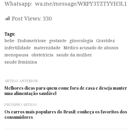
Whatsapp:
wa.me/message/WRPY3TZTYVH3L1
Post Views:
330
Tags:
bebe
Endometriose
gestante
ginecologia
Gravidez
infertilidade
maternidade
Médico acusado de abusos
menopausa
obstetricia
saude da mulher
saude feminina
ARTIGO ANTERIOR
Melhores dicas para quem come fora de casa e deseja manter
uma alimentação saudável
PRÓXIMO ARTIGO
Os carros mais populares do Brasil: conheça os favoritos dos
consumidores