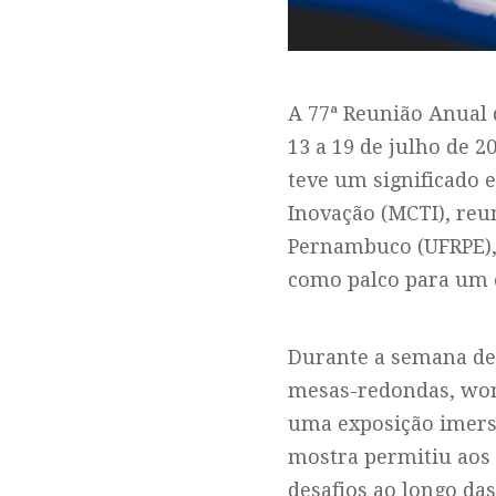
A 77ª Reunião Anual d
13 a 19 de julho de 2
teve um significado e
Inovação (MCTI), reu
Pernambuco (UFRPE), e
como palco para um e
Durante a semana de 
mesas-redondas, work
uma exposição imersi
mostra permitiu aos 
desafios ao longo da