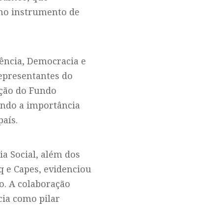
omo instrumento de
ência, Democracia e
representantes do
ução do Fundo
ando a importância
aís.
a Social, além dos
q e Capes, evidenciou
o. A colaboração
cia como pilar