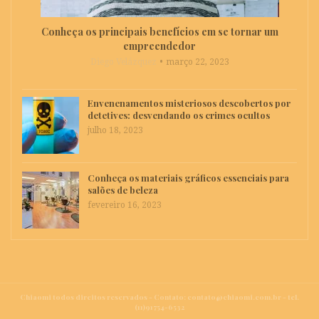
Conheça os principais benefícios em se tornar um
empreendedor
Diego Velázquez
março 22, 2023
Envenenamentos misteriosos descobertos por
detetives: desvendando os crimes ocultos
julho 18, 2023
Conheça os materiais gráficos essenciais para
salões de beleza
fevereiro 16, 2023
Chiaomi todos direitos reservados - Contato:
contato@chiaomi.com.br
- tel.
(11)91754-6532