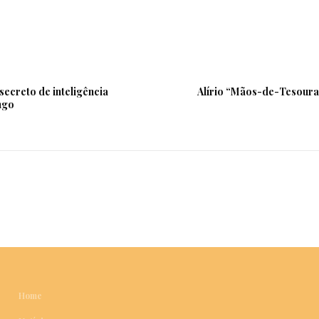
ecreto de inteligência
Alírio “Mãos-de-Tesoura
ngo
Home