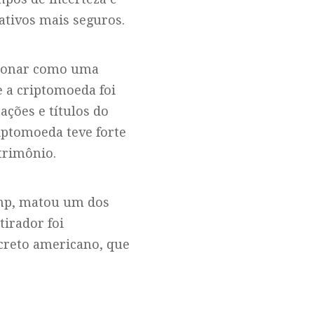
 ativos mais seguros.
cionar como uma
e a criptomoeda foi
ções e títulos do
iptomoeda teve forte
trimônio.
mp, matou um dos
tirador foi
creto americano, que