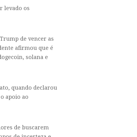
r levado os
 Trump de vencer as
idente afirmou que é
dogecoin, solana e
dato, quando declarou
 o apoio ao
idores de buscarem
mpos de incerteza e