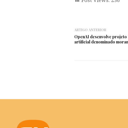
Post Views:
236
ARTIGO ANTERIOR
OpenAI desenvolve projeto s
artificial denominado mora