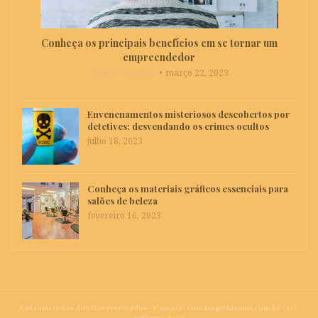
Conheça os principais benefícios em se tornar um
empreendedor
Diego Velázquez
março 22, 2023
Envenenamentos misteriosos descobertos por
detetives: desvendando os crimes ocultos
julho 18, 2023
Conheça os materiais gráficos essenciais para
salões de beleza
fevereiro 16, 2023
Chiaomi todos direitos reservados - Contato:
contato@chiaomi.com.br
- tel.
(11)91754-6532