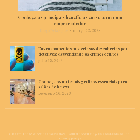
Conheça os principais benefícios em se tornar um
empreendedor
Diego Velázquez
março 22, 2023
Envenenamentos misteriosos descobertos por
detetives: desvendando os crimes ocultos
julho 18, 2023
Conheça os materiais gráficos essenciais para
salões de beleza
fevereiro 16, 2023
Chiaomi todos direitos reservados - Contato:
contato@chiaomi.com.br
- tel.
(11)91754-6532